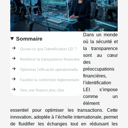
Dans un monde
Sommaire
où la sécurité et
la transparence
Qu’est-ce que l’identification LEI ?
sont au cœur
Renforcer la transparence financière
des
préoccupations
Optimiser l’efficacité opérationnelle
financières,
Faciliter la conformité réglementaire
l’identification
LEI s’impose
Vers une finance plus sûre
comme un
élément
essentiel pour optimiser les transactions. Cette
innovation, adoptée à l’échelle internationale, permet
de fluidifier les échanges tout en réduisant les