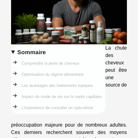
La chute
Sommaire
des
cheveux
Comprendre la perte de cheveux
peut être
Optimisation du régime alimentaire
une
source de
Les avantages des traitements topiques
Impact du mode de vie sur la santé capillaire
L'importance de consulter un spécialiste
préoccupation majeure pour de nombreux adultes.
Ces derniers recherchent souvent des moyens