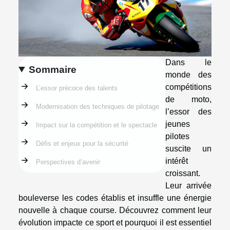
Dans le
Sommaire
monde des
compétitions
L’essor précoce des talents
de moto,
Modernisation des techniques de pilotage
l’essor des
jeunes
Impact sur la compétition et le spectacle
pilotes
Défis et enjeux pour la sécurité
suscite un
intérêt
Perspectives d’avenir
croissant.
Leur arrivée
bouleverse les codes établis et insuffle une énergie
nouvelle à chaque course. Découvrez comment leur
évolution impacte ce sport et pourquoi il est essentiel