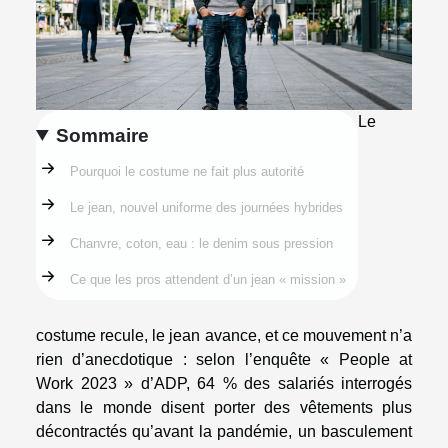
Le
Sommaire
Pourquoi le costume ne fait plus autorité
Le jean, nouvel uniforme des journées hybrides
Chanvre, coton, eau : le denim sous pression
Ce que les pros attendent d’un jean « mission »
costume recule, le jean avance, et ce mouvement n’a
rien d’anecdotique : selon l’enquête « People at
Work 2023 » d’ADP, 64 % des salariés interrogés
dans le monde disent porter des vêtements plus
décontractés qu’avant la pandémie, un basculement