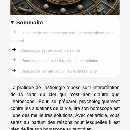
Sommaire
La lecture de son horoscope est une bonne chose pour
le moral
L’horoscope est un coach personnel
L’horoscope vous aide à maintenir une relation
L’horoscope permet de voir la vie du bon côté
La pratique de l’astrologie repose sur l’interprétation
de la carte du ciel qui n‘est rien d’autre que
l’horoscope. Pour se préparer psychologiquement
contre les situations de la vie, lire son horoscope est
l’une des meilleures solutions. Avec cet article, vous
serez au parfum des raisons pour lesquelles il est
bien de lire son horoscope au quotidien.