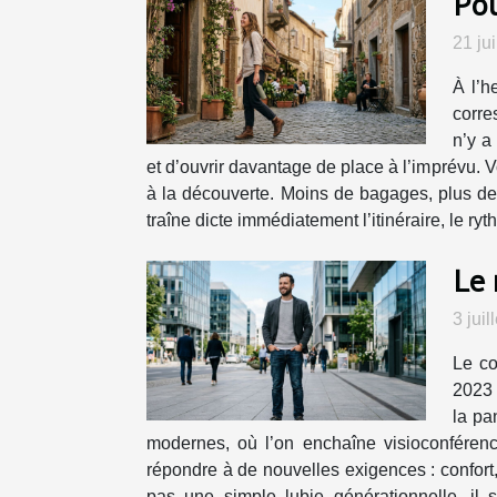
Pou
21 ju
À l’h
corre
n’y a
et d’ouvrir davantage de place à l’imprévu. V
à la découverte. Moins de bagages, plus de vi
traîne dicte immédiatement l’itinéraire, le r
Le 
3 jui
Le co
2023 
la pa
modernes, où l’on enchaîne visioconféren
répondre à de nouvelles exigences : confort
pas une simple lubie générationnelle, il s’