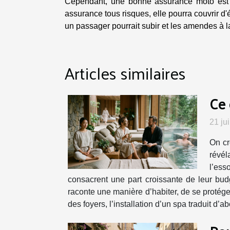
Cependant, une bonne assurance moto est c
assurance tous risques, elle pourra couvrir 
un passager pourrait subir et les amendes à la
Articles similaires
Ce 
21 ju
On cr
révél
l’ess
consacrent une part croissante de leur budg
raconte une manière d’habiter, de se protége
des foyers, l’installation d’un spa traduit d’