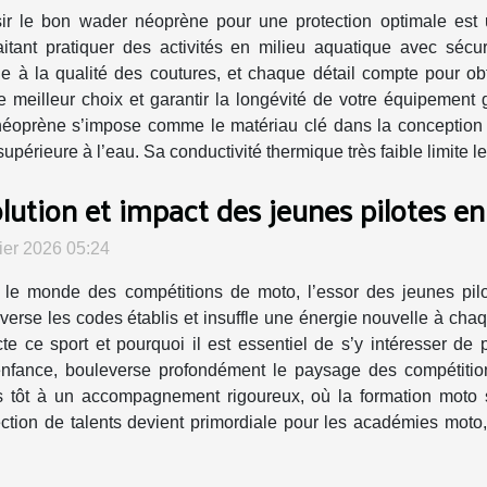
ir le bon wader néoprène pour une protection optimale est
itant pratiquer des activités en milieu aquatique avec sécuri
 à la qualité des coutures, et chaque détail compte pour obte
 meilleur choix et garantir la longévité de votre équipement 
éoprène s’impose comme le matériau clé dans la conception 
supérieure à l’eau. Sa conductivité thermique très faible limite l
lution et impact des jeunes pilotes e
rier 2026 05:24
le monde des compétitions de moto, l’essor des jeunes pilote
verse les codes établis et insuffle une énergie nouvelle à ch
te ce sport et pourquoi il est essentiel de s’y intéresser de 
l’enfance, bouleverse profondément le paysage des compétitio
rès tôt à un accompagnement rigoureux, où la formation mot
ion de talents devient primordiale pour les académies moto, qui