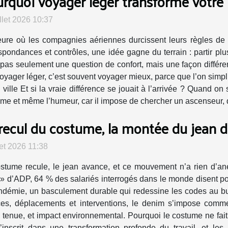
rquoi voyager léger transforme votre 
illet 2026 10:37
eure où les compagnies aériennes durcissent leurs règles de 
spondances et contrôles, une idée gagne du terrain : partir plus 
 pas seulement une question de confort, mais une façon différent
oyager léger, c’est souvent voyager mieux, parce que l’on simplif
lle Et si la vraie différence se jouait à l’arrivée ? Quand on s
ythme et même l’humeur, car il impose de chercher un ascenseur, 
recul du costume, la montée du jean 
llet 2026 11:38
stume recule, le jean avance, et ce mouvement n’a rien d’an
» d’ADP, 64 % des salariés interrogés dans le monde disent po
ndémie, un basculement durable qui redessine les codes au bu
ces, déplacements et interventions, le denim s’impose com
, tenue, et impact environnemental. Pourquoi le costume ne fai
inscrit dans une transformation profonde du travail, et les i