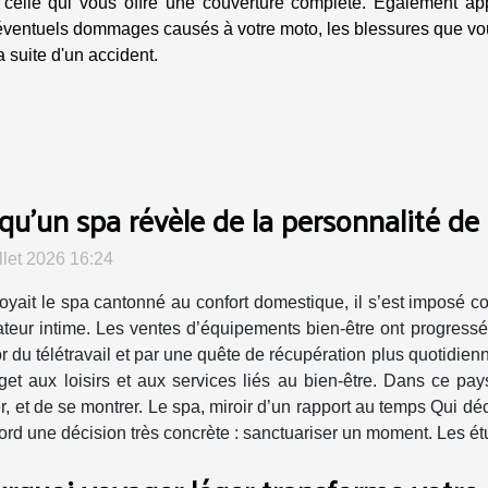
elle qui vous offre une couverture complète. Également ap
d'éventuels dommages causés à votre moto, les blessures que v
 suite d'un accident.
qu’un spa révèle de la personnalité de 
illet 2026 16:24
oyait le spa cantonné au confort domestique, il s’est imposé c
ateur intime. Les ventes d’équipements bien-être ont progress
or du télétravail et par une quête de récupération plus quotidien
et aux loisirs et aux services liés au bien-être. Dans ce pay
r, et de se montrer. Le spa, miroir d’un rapport au temps Qui d
abord une décision très concrète : sanctuariser un moment. Les étu