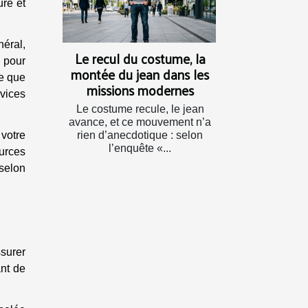
ure et
éral,
Le recul du costume, la
, pour
montée du jean dans les
ve que
missions modernes
rvices
Le costume recule, le jean
avance, et ce mouvement n’a
votre
rien d’anecdotique : selon
l’enquête «...
urces
 selon
ssurer
ant de