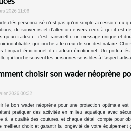
uces
rs 2026 11:06
rte-clés personnalisé n’est pas qu’un simple accessoire du quo
tions, de souvenirs et d’attention envers ceux à qui il est 
plus qu’un cadeau : c’est transmettre un message unique et du
ir inoubliable, qui touchera le cœur de son destinataire. Chois
ns l’impact émotionnel du cadeau émotionnel. Un porte-clés
lle qui touche souvent les personnes sensibles à l’aspect artisan
ment choisir son wader néoprène pou
vrier 2026 00:32
ir le bon wader néoprène pour une protection optimale est
itant pratiquer des activités en milieu aquatique avec sécuri
 à la qualité des coutures, et chaque détail compte pour obte
 meilleur choix et garantir la longévité de votre équipement 