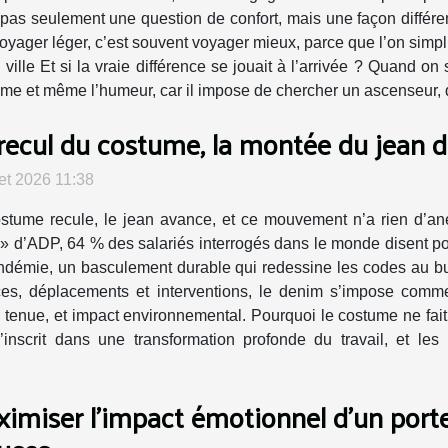
 pas seulement une question de confort, mais une façon différent
oyager léger, c’est souvent voyager mieux, parce que l’on simplif
lle Et si la vraie différence se jouait à l’arrivée ? Quand on s
ythme et même l’humeur, car il impose de chercher un ascenseur, 
recul du costume, la montée du jean 
llet 2026 11:38
stume recule, le jean avance, et ce mouvement n’a rien d’an
» d’ADP, 64 % des salariés interrogés dans le monde disent po
ndémie, un basculement durable qui redessine les codes au bu
ces, déplacements et interventions, le denim s’impose com
, tenue, et impact environnemental. Pourquoi le costume ne fai
inscrit dans une transformation profonde du travail, et les i
imiser l'impact émotionnel d'un porte