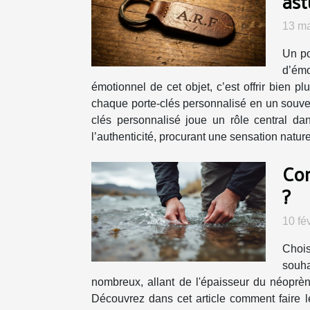
ast
13 ma
Un po
d’émo
émotionnel de cet objet, c’est offrir bien 
chaque porte-clés personnalisé en un souven
clés personnalisé joue un rôle central da
l’authenticité, procurant une sensation nature
Com
?
10 fé
Chois
souha
nombreux, allant de l'épaisseur du néoprène
Découvrez dans cet article comment faire le