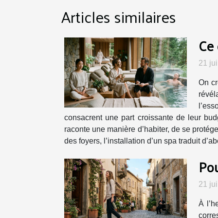
Articles similaires
Ce 
21 ju
On cr
révél
l’ess
consacrent une part croissante de leur budg
raconte une manière d’habiter, de se protége
des foyers, l’installation d’un spa traduit d’
Pou
21 ju
À l’h
corre