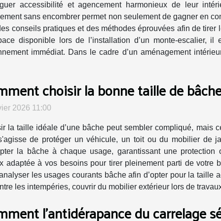
guer accessibilité et agencement harmonieux de leur intéri
ement sans encombrer permet non seulement de gagner en confor
des conseils pratiques et des méthodes éprouvées afin de tirer l
ace disponible lors de l’installation d’un monte-escalier, il
onnement immédiat. Dans le cadre d’un aménagement intérieur r
ment choisir la bonne taille de bâche
vier 2026 11:00
ir la taille idéale d’une bâche peut sembler compliqué, mais ce
 s'agisse de protéger un véhicule, un toit ou du mobilier de 
pter la bâche à chaque usage, garantissant une protection 
 adaptée à vos besoins pour tirer pleinement parti de votre 
’analyser les usages courants bâche afin d’opter pour la taille 
e les intempéries, couvrir du mobilier extérieur lors de travaux 
ment l'antidérapance du carrelage séc