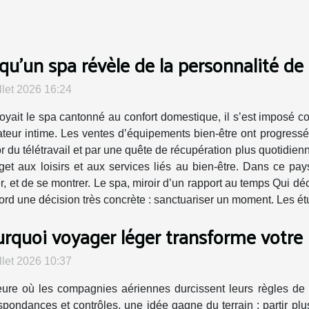
qu’un spa révèle de la personnalité de 
illet 2026 16:24
oyait le spa cantonné au confort domestique, il s’est imposé c
ateur intime. Les ventes d’équipements bien-être ont progress
or du télétravail et par une quête de récupération plus quotidien
et aux loisirs et aux services liés au bien-être. Dans ce pay
r, et de se montrer. Le spa, miroir d’un rapport au temps Qui d
abord une décision très concrète : sanctuariser un moment. Les étu
rquoi voyager léger transforme votre 
illet 2026 10:37
eure où les compagnies aériennes durcissent leurs règles de 
spondances et contrôles, une idée gagne du terrain : partir plus 