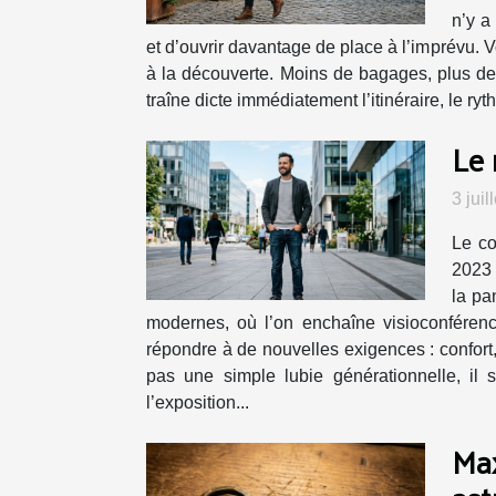
n’y a
et d’ouvrir davantage de place à l’imprévu. V
à la découverte. Moins de bagages, plus de vi
traîne dicte immédiatement l’itinéraire, le r
Le 
3 jui
Le co
2023 
la pa
modernes, où l’on enchaîne visioconféren
répondre à de nouvelles exigences : confort
pas une simple lubie générationnelle, il s’
l’exposition...
Max