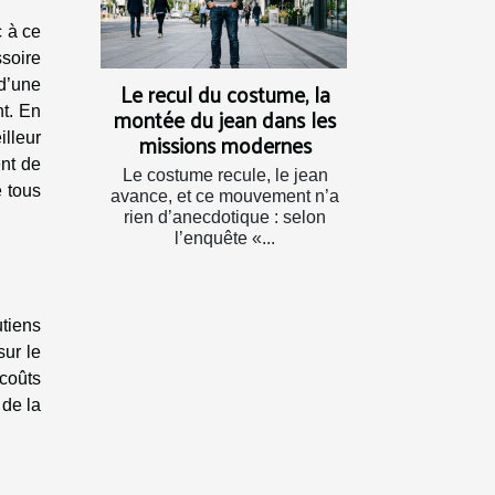
c à ce
ssoire
d’une
Le recul du costume, la
montée du jean dans les
nt. En
missions modernes
illeur
ent de
Le costume recule, le jean
e tous
avance, et ce mouvement n’a
rien d’anecdotique : selon
l’enquête «...
utiens
sur le
 coûts
 de la